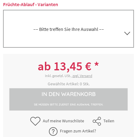
Früchte-Ablauf - Varianten
–– Bitte treffen Sie Ihre Auswahl ––
3000239142
Seiher rund, ca. 36 cm x 18 cm
ab 13,45 € *
13,45 € *
2-4 Werktage
Inkl. gesetzl. USt.,
zzgl. Versand
Gewählte Artikel:
0
Stk.
IN DEN
WARENKORB
SIE MÜSSEN BITTE ZUERST EINE AUSWAHL TREFFEN.
Auf meine Wunschliste
Teilen
Fragen zum Artikel?