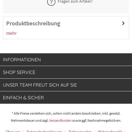
Fragen zum Artikel?
8300010587
GN 1/6, Tiefe 100 mm, Volumen 1,5 Liter
13,20 € *
2-4 Werktage
Produktbeschreibung
mehr
8300010588
GN 1/6, Tiefe 65 mm, Volumen 1 Liter
12,38 € *
2-4 Werktage
INFORMATIONEN
SHOP SERVICE
UNSER TEAM FREUT SICH AUF SIE
EINFACH & SICHER
* Alle Preise verstehen sich, sofern nicht anders beschrieben, inkl. gesetzl.
Mehrwertsteuer und zzgl.
Versandkosten
sowie ggf. Nachnahmegebühren.
Über uns
Datenschutzerklärung
Zahlungsarten
Widerrufsrecht