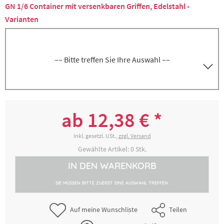
GN 1/6 Container mit versenkbaren Griffen, Edelstahl -
Varianten
–– Bitte treffen Sie Ihre Auswahl ––
8300010585
GN 1/6, Tiefe 200 mm, Volumen 3 Liter
ab 12,38 € *
30,26 € *
2-4 Werktage
Inkl. gesetzl. USt.,
zzgl. Versand
Gewählte Artikel:
0
Stk.
IN DEN
WARENKORB
8300010586
GN 1/6, Tiefe 150 mm, Volumen 2,25 Liter
SIE MÜSSEN BITTE ZUERST EINE AUSWAHL TREFFEN.
21,37 € *
2-4 Werktage
Auf meine Wunschliste
Teilen