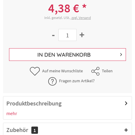
4,38 € *
Inkl. gesetzl. USt.,
zzgl. Versand
-
+
IN DEN
WARENKORB
Auf meine Wunschliste
Teilen
Fragen zum Artikel?
Produktbeschreibung
mehr
Zubehör
1