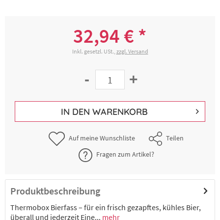
32,94 € *
Inkl. gesetzl. USt.,
zzgl. Versand
-
+
IN DEN
WARENKORB
Auf meine Wunschliste
Teilen
Fragen zum Artikel?
Produktbeschreibung
Thermobox Bierfass – für ein frisch gezapftes, kühles Bier,
überall und jederzeit Eine...
mehr