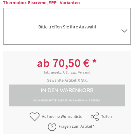
Thermobox Eiscreme, EPP - Varianten
–– Bitte treffen Sie Ihre Auswahl ––
Box Eiscreme Standard, Nutzhöhe 20 cm,
4000249438
flacher Deckel
ab 70,50 € *
70,50 € *
2-4 Werktage
Inkl. gesetzl. USt.,
zzgl. Versand
Gewählte Artikel:
0
Stk.
Box Eiscreme Extra, Nutzhöhe 36 cm, extra
IN DEN
WARENKORB
8300006617
hoher Deckel
SIE MÜSSEN BITTE ZUERST EINE AUSWAHL TREFFEN.
104,97 € *
2-4 Werktage
Auf meine Wunschliste
Teilen
Fragen zum Artikel?