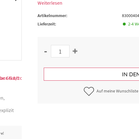
Weiterlesen
Artikelnummer:
8300040
Lieferzeit:
2-4 W
-
+
IN DE
Auf meine Wunschliste
en,
xplizit
re!