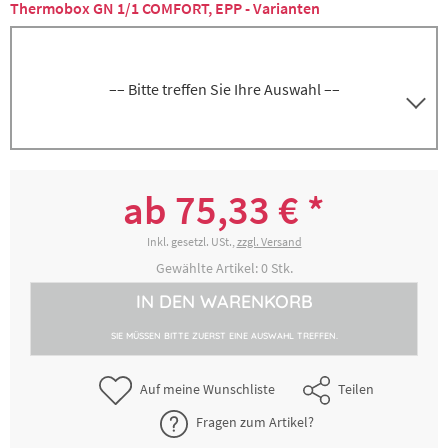
Thermobox GN 1/1 COMFORT, EPP - Varianten
–– Bitte treffen Sie Ihre Auswahl ––
4000549008
Nutzhöhe 11,5 cm, Volumen 21 Liter
ab 75,33 € *
75,33 € *
2-4 Werktage
Inkl. gesetzl. USt.,
zzgl. Versand
Gewählte Artikel:
0
Stk.
IN DEN
WARENKORB
4000549038
Nutzhöhe 25 cm, Volumen 46 Liter
SIE MÜSSEN BITTE ZUERST EINE AUSWAHL TREFFEN.
100,78 € *
2-4 Werktage
Auf meine Wunschliste
Teilen
Fragen zum Artikel?
4000749028
Nutzhöhe 22 cm, Volumen 38 Liter