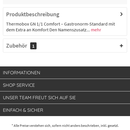
84,62 € *
2-4 Werktage
Produktbeschreibung
Thermobox GN 1/1 Comfort – Gastronorm-Standard mit
dem Extra an Komfort Den Namenszusatz...
mehr
Zubehör
1
INFORMATIONEN
SHOP SERVICE
UNSER TEAM FREUT SICH AUF SIE
EINFACH & SICHER
* Alle Preise verstehen sich, sofern nicht anders beschrieben, inkl. gesetzl.