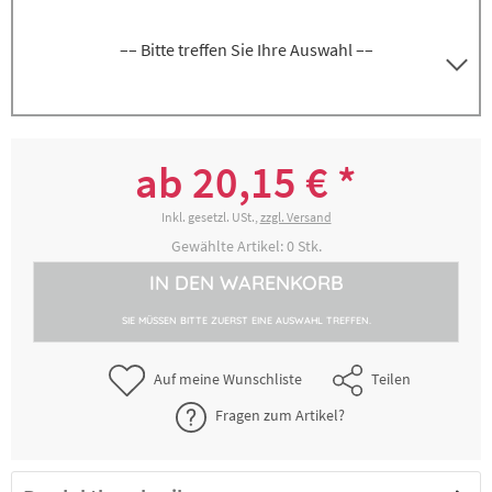
–– Bitte treffen Sie Ihre Auswahl ––
8300041629
Tortenrandfolie transparent, Höhe 6 cm
ab 20,15 € *
30,23 € *
2-4 Werktage
Inkl. gesetzl. USt.,
zzgl. Versand
Gewählte Artikel:
0
Stk.
IN DEN
WARENKORB
8300041631
Tortenrandfolie transparent, Höhe 4 cm
SIE MÜSSEN BITTE ZUERST EINE AUSWAHL TREFFEN.
20,15 € *
2-4 Werktage
Auf meine Wunschliste
Teilen
Fragen zum Artikel?