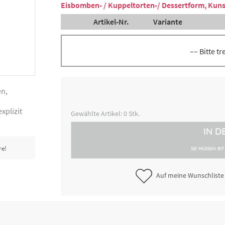
Eisbomben- / Kuppeltorten-/ Dessertform, Kunst
Artikel-Nr.
Variante
–– Bitte t
Cremeform (PS), weiß, ca. 28 cm
3000234123
cm x 6,5 cm
en,
xplizit
Kuppeltortenform (PP), weiß, Ø
3000234473
Gewählte Artikel:
0
Stk.
cm x 8 cm
IN D
Eisbombenform (PS), weiß, Ø 
3000235013
re!
x 9,5 cm, inkl. Deckel
SIE MÜSSEN BI
Auf meine Wunschliste