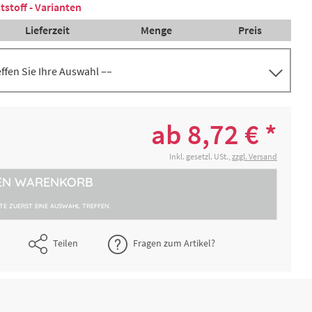
stoff - Varianten
Lieferzeit
Menge
Preis
reffen Sie Ihre Auswahl ––
 x 8,5
8,72 € *
2-4 Werktage
ab 8,72 € *
 27
10,04 € *
Inkl. gesetzl. USt.,
zzgl. Versand
2-4 Werktage
EN
WARENKORB
14 cm
10,19 € *
2-4 Werktage
TTE ZUERST EINE AUSWAHL TREFFEN.
Teilen
Fragen zum Artikel?