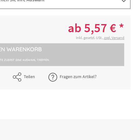
t
5,57 € *
2-4 Werktage
ab 5,57 € *
ß mit
24,84 € *
Inkl. gesetzl. USt.,
zzgl. Versand
2-4 Werktage
m x 5
EN
WARENKORB
TTE ZUERST EINE AUSWAHL TREFFEN.
Teilen
Fragen zum Artikel?