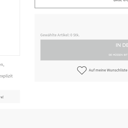
Backlineal PS, flexibel, weiß mi
5000244051
roter Skala, ca. 64 cm x 5 cm
Backlineal Resopal, stabil, wei
5000244061
Gewählte Artikel:
0
Stk.
schwarz-roter Skala, ca. 64,5 c
cm
IN D
SIE MÜSSEN BI
en,
Auf meine Wunschliste
xplizit
re!