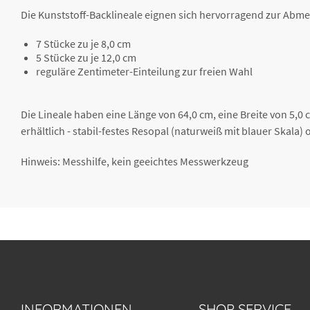
Die Kunststoff-Backlineale eignen sich hervorragend zur Abmes
7 Stücke zu je 8,0 cm
5 Stücke zu je 12,0 cm
reguläre Zentimeter-Einteilung zur freien Wahl
Die Lineale haben eine Länge von 64,0 cm, eine Breite von 5,0
erhältlich - stabil-festes Resopal (naturweiß mit blauer Skala) o
Hinweis: Messhilfe, kein geeichtes Messwerkzeug
INFORMATIONEN
SHOP SERVICE