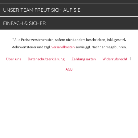
UNSER TEAM FREUT SICH AUF SIE
EINFACH & SICHER
* Alle Preise verstehen sich, sofern nicht anders beschrieben, inkl. gesetzl.
Mehrwertsteuer und zzgl.
Versandkosten
sowie ggf. Nachnahmegebühren.
Über uns
Datenschutzerklärung
Zahlungsarten
Widerrufsrecht
AGB