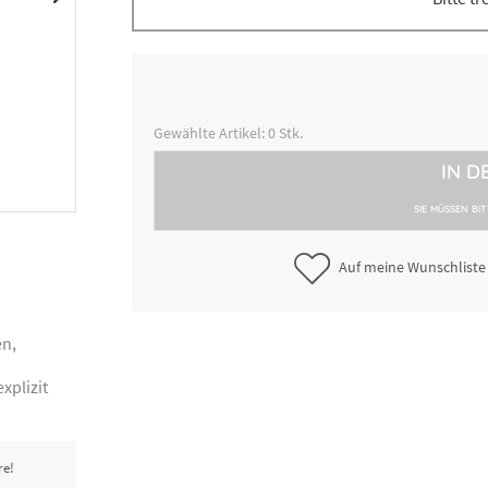
8300010764
Verschluss-Clip, Länge 15 cm
8300010766
Gewählte Artikel:
0
Stk.
Verschluss-Clip, Länge 22 cm
IN D
8300010767
Verschluss-Clip, Länge 32 cm
SIE MÜSSEN BI
Auf meine Wunschliste
en,
xplizit
re!