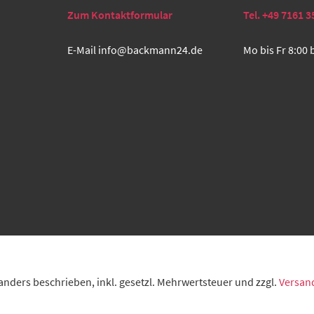
Zum Kontaktformular
Tel. +49 7161 3
E-Mail
info@backmann24.de
Mo bis Fr 8:00 
t anders beschrieben, inkl. gesetzl. Mehrwertsteuer und zzgl.
Versan