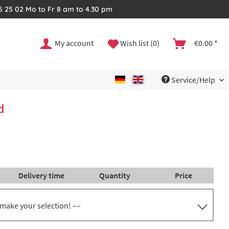
35 25 02 Mo to Fr 8 am to 4.30 pm
My account
Wish list (0)
€0.00 *
Service/Help
d
Delivery time
Quantity
Price
 make your selection! ––