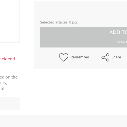
Brotmesser, Schneide, Klinge 2
5000266750
Griff blau
Brotmesser, Schneide, Klinge 2
5000266760
Selected articles:
0
pcs.
Griff blau
ADD T
Brotmesser, Säge, Klinge 21 cm,
5000266772
blau
PLEASE 
Brotmesser, Säge, Klinge 24 cm,
Remember
Share
5000266782
blau
Brotmesser, Welle, Klinge 21 c
5000266791
ted on the
Griff blau
ery,
on!
Brotmesser, Welle, Klinge 24 c
5000266801
Griff blau