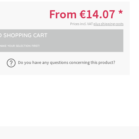
1 cm,
€14.07 *
2-4 working days
From €14.07 *
4 cm,
€15.40 *
Prices incl. VAT
plus shipping costs
2-4 working days
O
SHOPPING CART
 Griff
€16.68 *
2-4 working days
MAKE YOUR SELECTION FIRST!
 Griff
Do you have any questions concerning this product?
€17.95 *
2-4 working days
m,
€17.18 *
2-4 working days
m,
€18.45 *
2-4 working days