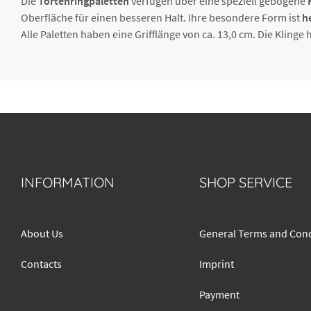
Die
Tortenringpaletten
verfügen über eine speziell gebogene
Oberfläche für einen besseren Halt. Ihre besondere Form ist
h
Alle Paletten haben eine Grifflänge von ca. 13,0 cm. Die Klinge 
INFORMATION
SHOP SERVICE
About Us
General Terms and Cond
Contacts
Imprint
Payment