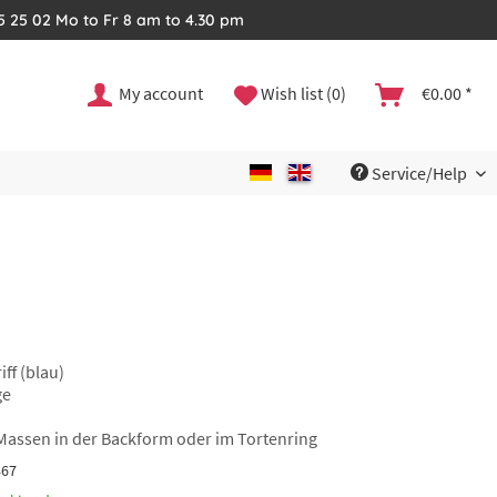
35 25 02 Mo to Fr 8 am to 4.30 pm
My account
Wish list (0)
€0.00 *
Service/Help
iff (blau)
ge
 Massen in der Backform oder im Tortenring
867