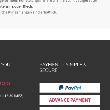
formtem Kunststoffgriff in frischem Blau, mit aufgerauter
rtenring oder Blech
.
dliche Klingenlängen sind erhältlich.
 YOU
PAYMENT - SIMPLE &
SECURE
5 25 02
 to 16:30 (MEZ)