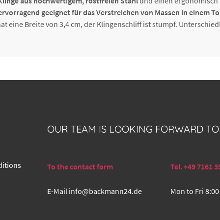
Klinge aus hochwertigem, rostfreien Stahl
und einen ergonomisch ge
ervorragend geeignet für das Verstreichen von Massen in einem To
hat eine Breite von 3,4 cm, der Klingenschliff ist stumpf. Unterschie
OUR TEAM IS LOOKING FORWARD TO
itions
To the contact form
Tel. +49 7161 3
E-Mail
info@backmann24.de
Mon to Fri 8:00