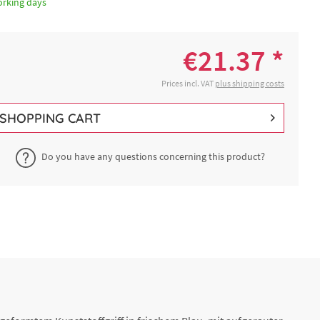
orking days
€21.37 *
Prices incl. VAT
plus shipping costs
SHOPPING CART
Do you have any questions concerning this product?