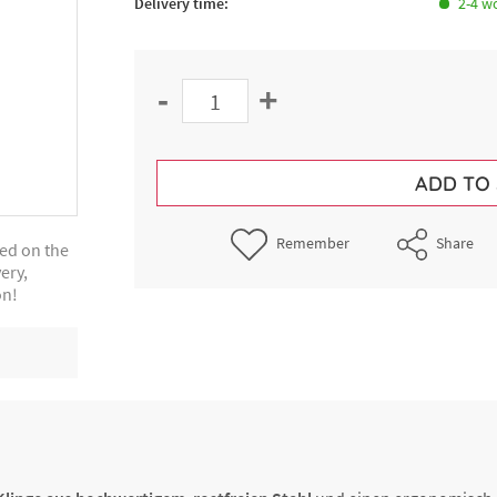
Delivery time:
2-4 w
-
+
ADD TO
Remember
Share
ted on the
ery,
on!